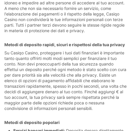
idoneo e impedire ad altre persone di accedere al tuo account.
A meno che non sia necessario fornire un servizio, come
l'elaborazione dei pagamenti o il rispetto della legge, Casiqo
Casino non condividerà le tue informazioni personali con terze
parti. Tutti i partner terzi devono seguire le stesse rigide regole
in materia di protezione dei dati e privacy.
Metodi di deposito rapidi, sicuri e rispettosi della tua privacy
Su Casiqo Casino, proteggere i tuoi dati finanziari è importante
tanto quanto offrirti molti modi semplici per finanziare il tuo
conto. Non devi preoccuparti della tua sicurezza quando
effettui un deposito perché ogni metodo è stato scelto con cura
per dare priorità sia alla velocità che alla privacy. Esiste un
elenco di opzioni di pagamento affidabili che elaborano le
transazioni rapidamente, spesso in pochi secondi, una volta che
decidi di aggiungere denaro al tuo conto. Finché aggiungi € al
tuo account, la tua privacy sarà sempre rispettata perché la
maggior parte delle opzioni richiede poca o nessuna
condivisione di informazioni personali sensibili.
Metodi di deposito popolari
Servizi bancari immediati:
Deposita denaro direttamente