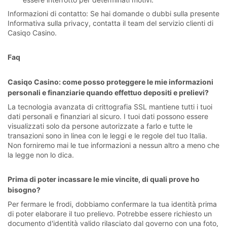
Informazioni di contatto: Se hai domande o dubbi sulla presente
Informativa sulla privacy, contatta il team del servizio clienti di
Casiqo Casino.
Faq
Casiqo Casino: come posso proteggere le mie informazioni
personali e finanziarie quando effettuo depositi e prelievi?
La tecnologia avanzata di crittografia SSL mantiene tutti i tuoi
dati personali e finanziari al sicuro. I tuoi dati possono essere
visualizzati solo da persone autorizzate a farlo e tutte le
transazioni sono in linea con le leggi e le regole del tuo Italia.
Non forniremo mai le tue informazioni a nessun altro a meno che
la legge non lo dica.
Prima di poter incassare le mie vincite, di quali prove ho
bisogno?
Per fermare le frodi, dobbiamo confermare la tua identità prima
di poter elaborare il tuo prelievo. Potrebbe essere richiesto un
documento d'identità valido rilasciato dal governo con una foto,