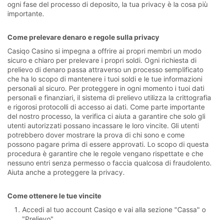
ogni fase del processo di deposito, la tua privacy è la cosa più
importante.
Come prelevare denaro e regole sulla privacy
Casiqo Casino si impegna a offrire ai propri membri un modo
sicuro e chiaro per prelevare i propri soldi. Ogni richiesta di
prelievo di denaro passa attraverso un processo semplificato
che ha lo scopo di mantenere i tuoi soldi e le tue informazioni
personali al sicuro. Per proteggere in ogni momento i tuoi dati
personali e finanziari, il sistema di prelievo utilizza la crittografia
e rigorosi protocolli di accesso ai dati. Come parte importante
del nostro processo, la verifica ci aiuta a garantire che solo gli
utenti autorizzati possano incassare le loro vincite. Gli utenti
potrebbero dover mostrare la prova di chi sono e come
possono pagare prima di essere approvati. Lo scopo di questa
procedura è garantire che le regole vengano rispettate e che
nessuno entri senza permesso o faccia qualcosa di fraudolento.
Aiuta anche a proteggere la privacy.
Come ottenere le tue vincite
Accedi al tuo account Casiqo e vai alla sezione "Cassa" o
"Prelievo".