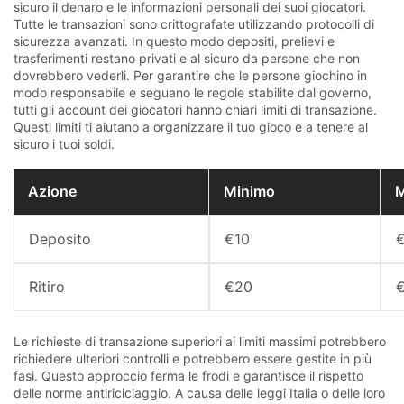
sicuro il denaro e le informazioni personali dei suoi giocatori.
Tutte le transazioni sono crittografate utilizzando protocolli di
sicurezza avanzati. In questo modo depositi, prelievi e
trasferimenti restano privati e al sicuro da persone che non
dovrebbero vederli. Per garantire che le persone giochino in
modo responsabile e seguano le regole stabilite dal governo,
tutti gli account dei giocatori hanno chiari limiti di transazione.
Questi limiti ti aiutano a organizzare il tuo gioco e a tenere al
sicuro i tuoi soldi.
Azione
Minimo
M
Deposito
€10
Ritiro
€20
Le richieste di transazione superiori ai limiti massimi potrebbero
richiedere ulteriori controlli e potrebbero essere gestite in più
fasi. Questo approccio ferma le frodi e garantisce il rispetto
delle norme antiriciclaggio. A causa delle leggi Italia o delle loro