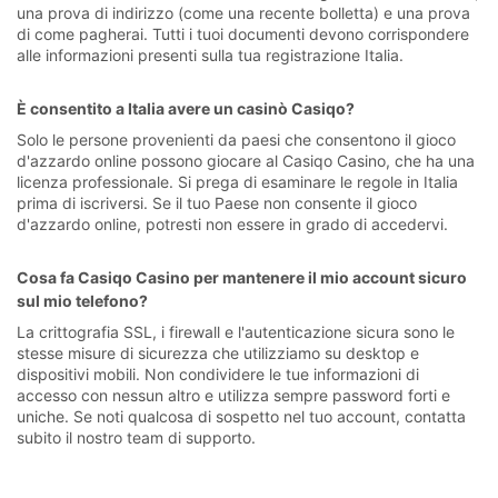
una prova di indirizzo (come una recente bolletta) e una prova
di come pagherai. Tutti i tuoi documenti devono corrispondere
alle informazioni presenti sulla tua registrazione Italia.
È consentito a Italia avere un casinò Casiqo?
Solo le persone provenienti da paesi che consentono il gioco
d'azzardo online possono giocare al Casiqo Casino, che ha una
licenza professionale. Si prega di esaminare le regole in Italia
prima di iscriversi. Se il tuo Paese non consente il gioco
d'azzardo online, potresti non essere in grado di accedervi.
Cosa fa Casiqo Casino per mantenere il mio account sicuro
sul mio telefono?
La crittografia SSL, i firewall e l'autenticazione sicura sono le
stesse misure di sicurezza che utilizziamo su desktop e
dispositivi mobili. Non condividere le tue informazioni di
accesso con nessun altro e utilizza sempre password forti e
uniche. Se noti qualcosa di sospetto nel tuo account, contatta
subito il nostro team di supporto.