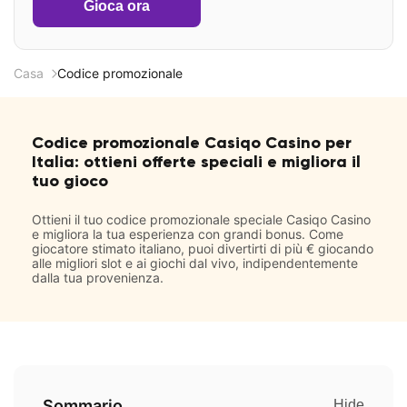
Gioca ora
Casa
Codice promozionale
Codice promozionale Casiqo Casino per
Italia: ottieni offerte speciali e migliora il
tuo gioco
Ottieni il tuo codice promozionale speciale Casiqo Casino
e migliora la tua esperienza con grandi bonus. Come
giocatore stimato italiano, puoi divertirti di più € giocando
alle migliori slot e ai giochi dal vivo, indipendentemente
dalla tua provenienza.
Sommario
Hide