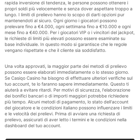
rapida inversione di tendenza, le persone possono ottenere i
propri soldi più velocemente e senza dover aspettare troppo a
lungo. I limiti di prelievo hanno lo scopo di darti opzioni pur
mantenendoti al sicuro. Ogni giorno i giocatori possono
prelevare fino a €4.000, ogni settimana fino a €10.000 e ogni
mese fino a €40.000. Per i giocatori VIP o i vincitori del jackpot,
le richieste di limiti più elevati possono essere esaminate su
base individuale. In questo modo si garantisce che le regole
vengano rispettate e che il cliente sia soddisfatto.
Una volta approvati, la maggior parte dei metodi di prelievo
possono essere elaborati immediatamente o lo stesso giorno.
Se Casiqo Casino ha bisogno di effettuare ulteriori verifiche sul
tuo account, te lo faranno sapere immediatamente. Questo ti
aiuterà a evitare ritardi. Per motivi di sicurezza, l'elaborazione
dei bonifici bancari o di importi maggiori potrebbe richiedere
più tempo. Alcuni metodi di pagamento, lo stato dell'account
del giocatore e le condizioni italiano possono influenzare i limiti
e le velocità dei prelievi. Prima di avviare una richiesta di
prelievo, assicurati di aver letto i termini e le condizioni nella
dashboard del tuo account.