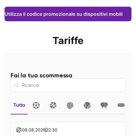
Utilizza il codice promozionale su dispositivi mobili
Tariffe
Fai la tua scommessa
Tutto
08.08.2026
22:30