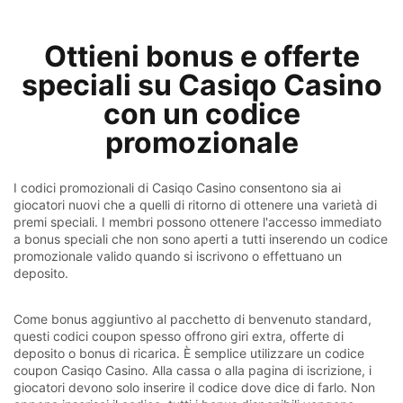
Ottieni bonus e offerte
speciali su Casiqo Casino
con un codice
promozionale
I codici promozionali di Casiqo Casino consentono sia ai
giocatori nuovi che a quelli di ritorno di ottenere una varietà di
premi speciali. I membri possono ottenere l'accesso immediato
a bonus speciali che non sono aperti a tutti inserendo un codice
promozionale valido quando si iscrivono o effettuano un
deposito.
Come bonus aggiuntivo al pacchetto di benvenuto standard,
questi codici coupon spesso offrono giri extra, offerte di
deposito o bonus di ricarica. È semplice utilizzare un codice
coupon Casiqo Casino. Alla cassa o alla pagina di iscrizione, i
giocatori devono solo inserire il codice dove dice di farlo. Non