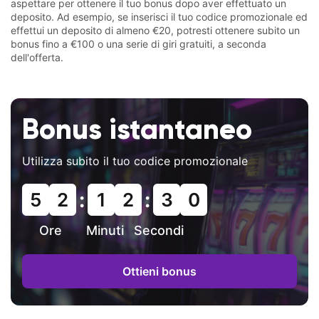
aspettare per ottenere il tuo bonus dopo aver effettuato un
deposito. Ad esempio, se inserisci il tuo codice promozionale ed
effettui un deposito di almeno €20, potresti ottenere subito un
bonus fino a €100 o una serie di giri gratuiti, a seconda
dell'offerta.
Bonus istantaneo
Utilizza subito il tuo codice promozionale
:
:
5
2
1
2
2
9
Ore
Minuti
Secondi
Ottieni bonus