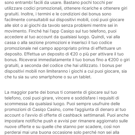
sono entrambi facili da usare. Bastano pochi tocchi per
utilizzare codici promozionali, ottenere ricariche e ottenere giri
gratuiti. Inoltre, i termini e le condizioni dei bonus sono
facilmente consultabili sui dispositivi mobili, così puoi giocare
alle slot o ai giochi da tavolo senza problemi mentre sei in
movimento. Finché hai l'app Casiqo sul tuo telefono, puoi
accedere al tuo account da qualsiasi luogo. Quindi, vai alla
cassa o alla sezione promozioni e inserisci il tuo codice
promozionale nel campo appropriato prima di effettuare un
deposito. Effettua un deposito di €20 o più per attivare il tuo
bonus. Riceverai immediatamente il tuo bonus fino a €200 o giri
gratuiti, a seconda del codice che hai utilizzato. I bonus per
dispositivi mobili non limiteranno i giochi a cui puoi giocare, sia
che tu sia su uno smartphone o su un tablet.
La maggior parte dei bonus ti consente di giocare sul tuo
telefono, così puoi girare, vincere e soddisfare i requisiti di
scommessa da qualsiasi luogo. Puoi sempre usufruire delle
promozioni di Casiqo Casino, come l'aggiunta di denaro al tuo
account o l'avvio di offerte di cashback settimanali. Puoi anche
impostare notifiche push e avvisi per rimanere aggiornato sulle
nuove offerte e su quelle che stanno per scadere, così non
perderai mai una buona occasione solo perché non sei alla