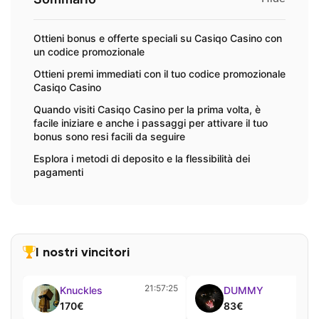
Ottieni bonus e offerte speciali su Casiqo Casino con
un codice promozionale
Ottieni premi immediati con il tuo codice promozionale
Casiqo Casino
Quando visiti Casiqo Casino per la prima volta, è
facile iniziare e anche i passaggi per attivare il tuo
bonus sono resi facili da seguire
Esplora i metodi di deposito e la flessibilità dei
pagamenti
Gioco mobile con promozioni Casiqo Casino
Tariffe
I nostri vincitori
21:57:25
21
Knuckles
DUMMY
170€
83€