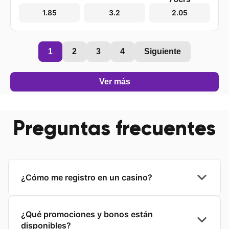
1.85
3.2
2.05
1
2
3
4
Siguiente
Ver más
Preguntas frecuentes
¿Cómo me registro en un casino?
¿Qué promociones y bonos están
disponibles?