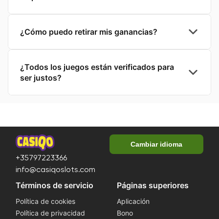
¿Cómo puedo retirar mis ganancias?
¿Todos los juegos están verificados para
ser justos?
Cambiar idioma
+35797223366
info@casiqoslots.com
Términos de servicio
Páginas superiores
Política de cookies
Aplicación
Política de privacidad
Bono