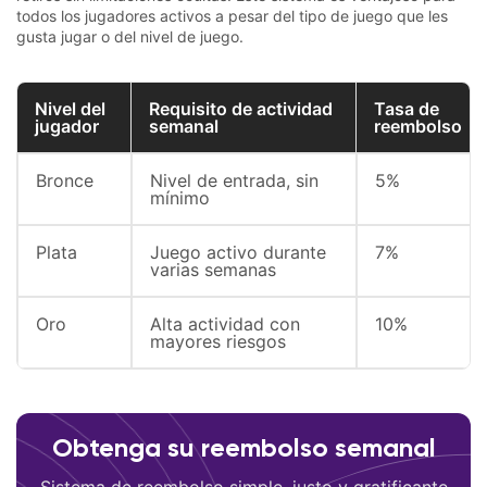
todos los jugadores activos a pesar del tipo de juego que les
gusta jugar o del nivel de juego.
Nivel del
Requisito de actividad
Tasa de
jugador
semanal
reembolso
Bronce
Nivel de entrada, sin
5%
mínimo
Plata
Juego activo durante
7%
varias semanas
Oro
Alta actividad con
10%
mayores riesgos
Obtenga su reembolso semanal