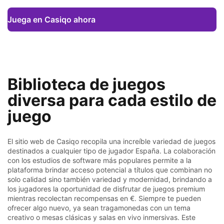
Juega en Casiqo ahora
Biblioteca de juegos
diversa para cada estilo de
juego
El sitio web de Casiqo recopila una increíble variedad de juegos
destinados a cualquier tipo de jugador España. La colaboración
con los estudios de software más populares permite a la
plataforma brindar acceso potencial a títulos que combinan no
solo calidad sino también variedad y modernidad, brindando a
los jugadores la oportunidad de disfrutar de juegos premium
mientras recolectan recompensas en €. Siempre te pueden
ofrecer algo nuevo, ya sean tragamonedas con un tema
creativo o mesas clásicas y salas en vivo inmersivas. Este