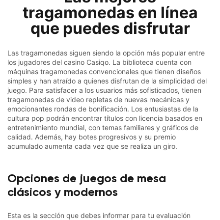
tragamonedas en línea
que puedes disfrutar
Las tragamonedas siguen siendo la opción más popular entre
los jugadores del casino Casiqo. La biblioteca cuenta con
máquinas tragamonedas convencionales que tienen diseños
simples y han atraído a quienes disfrutan de la simplicidad del
juego. Para satisfacer a los usuarios más sofisticados, tienen
tragamonedas de video repletas de nuevas mecánicas y
emocionantes rondas de bonificación. Los entusiastas de la
cultura pop podrán encontrar títulos con licencia basados en
entretenimiento mundial, con temas familiares y gráficos de
calidad. Además, hay botes progresivos y su premio
acumulado aumenta cada vez que se realiza un giro.
Opciones de juegos de mesa
clásicos y modernos
Esta es la sección que debes informar para tu evaluación