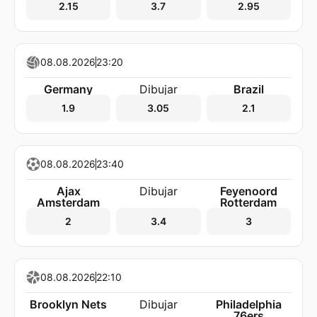
2.15
3.7
2.95
08.08.2026
23:20
Germany
Dibujar
Brazil
1.9
3.05
2.1
08.08.2026
23:40
Ajax
Dibujar
Feyenoord
Amsterdam
Rotterdam
2
3.4
3
08.08.2026
22:10
Brooklyn Nets
Dibujar
Philadelphia
76ers