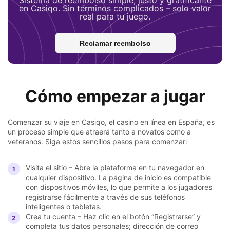
Sistema de reembolso simple, justo y gratificante
en Casiqo. Sin términos complicados – solo valor
real para tu juego.
Reclamar reembolso
Cómo empezar a jugar
Comenzar su viaje en Casiqo, el casino en línea en España, es
un proceso simple que atraerá tanto a novatos como a
veteranos. Siga estos sencillos pasos para comenzar:
Visita el sitio – Abre la plataforma en tu navegador en
cualquier dispositivo. La página de inicio es compatible
con dispositivos móviles, lo que permite a los jugadores
registrarse fácilmente a través de sus teléfonos
inteligentes o tabletas.
Crea tu cuenta – Haz clic en el botón “Registrarse” y
completa tus datos personales; dirección de correo