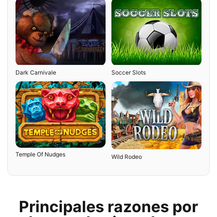
Dark Carnivale
Soccer Slots
Temple Of Nudges
Wild Rodeo
Principales razones por