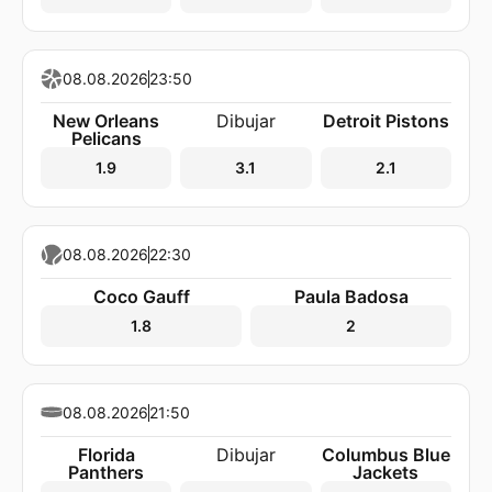
08.08.2026
23:50
New Orleans
Dibujar
Detroit Pistons
Pelicans
1.9
3.1
2.1
08.08.2026
22:30
Coco Gauff
Paula Badosa
1.8
2
08.08.2026
21:50
Florida
Dibujar
Columbus Blue
Panthers
Jackets