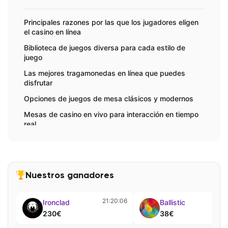
Principales razones por las que los jugadores eligen
el casino en línea
Biblioteca de juegos diversa para cada estilo de
juego
Las mejores tragamonedas en línea que puedes
disfrutar
Opciones de juegos de mesa clásicos y modernos
Mesas de casino en vivo para interacción en tiempo
real
Distribuidores expertos y jugabilidad atractiva
Ofertas de reembolso, promociones y recompensas
Cómo empezar a jugar
Nuestros ganadores
Depósitos rápidos y retiros seguros
21:20:06
21
Ironclad
Ballistic
Juegos móviles – Juega en cualquier lugar y en
cualquier momento
230€
38€