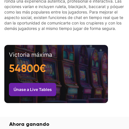
ronda una experiencia auténtica, profesional e interactiva. Las
opciones varían e incluyen ruleta, blackjack, baccarat y póquer
como las más populares entre los jugadores. Para mejorar el
aspecto social, existen funciones de chat en tiempo real que te
dan la oportunidad de comunicarte con los crupieres y con los
demás jugadores y al mismo tiempo jugar de forma segura.
Victoria máxima
54800€
Únase a Live Tables
Ahora ganando