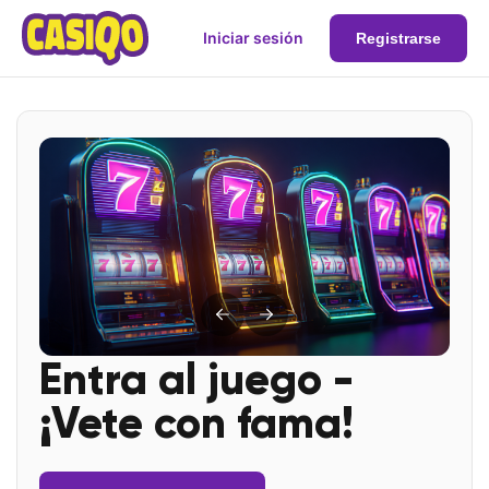
Iniciar sesión
Registrarse
Entra al juego -
¡Vete con fama!