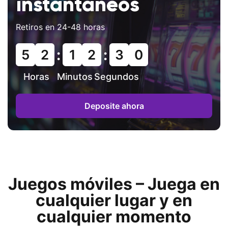
instantáneos
Retiros en 24-48 horas
:
:
5
2
1
2
2
8
Horas
Minutos
Segundos
Deposite ahora
Juegos móviles – Juega en
cualquier lugar y en
cualquier momento