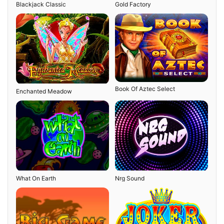
Blackjack Classic
Gold Factory
Book Of Aztec Select
Enchanted Meadow
What On Earth
Nrg Sound