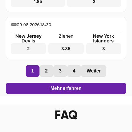
1.85
2
09.08.2026
18:30
New Jersey
Ziehen
New York
Devils
Islanders
2
3.85
3
1
2
3
4
Weiter
Mehr erfahren
FAQ