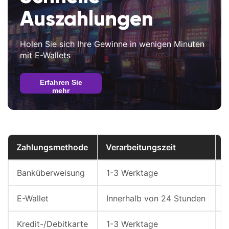
Auszahlungen
Holen Sie sich Ihre Gewinne in wenigen Minuten
mit E-Wallets
Erfahren Sie
mehr
Zahlungsmethode
Verarbeitungszeit
M
Banküberweisung
1-3 Werktage
E-Wallet
Innerhalb von 24 Stunden
Kredit-/Debitkarte
1-3 Werktage