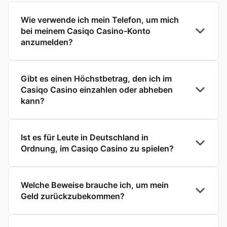
Wie verwende ich mein Telefon, um mich
bei meinem Casiqo Casino-Konto
anzumelden?
Gibt es einen Höchstbetrag, den ich im
Casiqo Casino einzahlen oder abheben
kann?
Ist es für Leute in Deutschland in
Ordnung, im Casiqo Casino zu spielen?
Welche Beweise brauche ich, um mein
Geld zurückzubekommen?