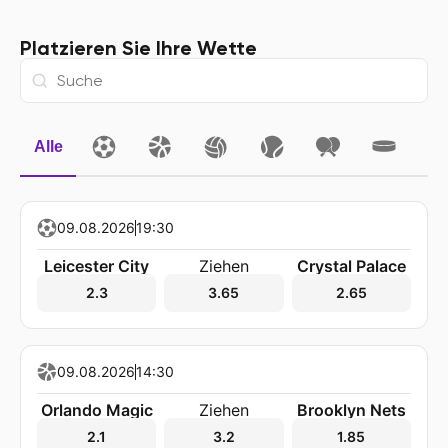
Platzieren Sie Ihre Wette
Alle
09.08.2026
19:30
Leicester City
Ziehen
Crystal Palace
2.3
3.65
2.65
09.08.2026
14:30
Orlando Magic
Ziehen
Brooklyn Nets
2.1
3.2
1.85