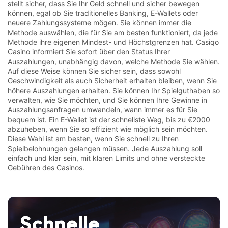
stellt sicher, dass Sie Ihr Geld schnell und sicher bewegen
können, egal ob Sie traditionelles Banking, E-Wallets oder
neuere Zahlungssysteme mögen. Sie können immer die
Methode auswählen, die für Sie am besten funktioniert, da jede
Methode ihre eigenen Mindest- und Höchstgrenzen hat. Casiqo
Casino informiert Sie sofort über den Status Ihrer
Auszahlungen, unabhängig davon, welche Methode Sie wählen.
Auf diese Weise können Sie sicher sein, dass sowohl
Geschwindigkeit als auch Sicherheit erhalten bleiben, wenn Sie
höhere Auszahlungen erhalten. Sie können Ihr Spielguthaben so
verwalten, wie Sie möchten, und Sie können Ihre Gewinne in
Auszahlungsanfragen umwandeln, wann immer es für Sie
bequem ist. Ein E-Wallet ist der schnellste Weg, bis zu €2000
abzuheben, wenn Sie so effizient wie möglich sein möchten.
Diese Wahl ist am besten, wenn Sie schnell zu Ihren
Spielbelohnungen gelangen müssen. Jede Auszahlung soll
einfach und klar sein, mit klaren Limits und ohne versteckte
Gebühren des Casinos.
Schnelle