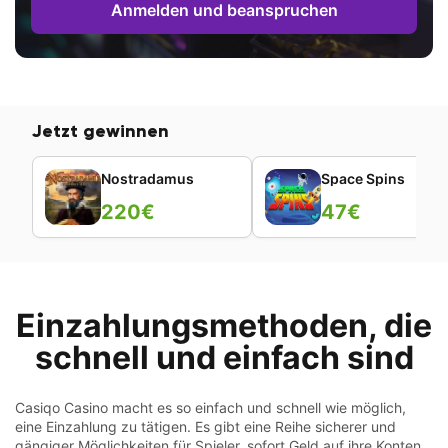
Anmelden und beanspruchen
Jetzt gewinnen
Nostradamus
Space Spins
220€
47€
Einzahlungsmethoden, die
schnell und einfach sind
Casiqo Casino macht es so einfach und schnell wie möglich,
eine Einzahlung zu tätigen. Es gibt eine Reihe sicherer und
gängiger Möglichkeiten für Spieler, sofort Geld auf ihre Konten