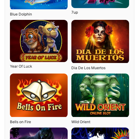
7up
Blue Dolphin
Year Of Luck
Dia De Los Muertos
Bells on Fire
Wild Orient