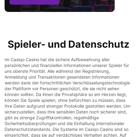
Spieler- und Datenschutz
Im Casiqo Casino hat die sichere Aufbewahrung aller
persönlichen und finanziellen Informationen unserer Spieler für
uns oberste Priorität. Alle während der Registrierung,
Anmeldung und Transaktionen gesendeten Informationen
werden dank der fortschrittlichen Verschlüsselungstechnologie
der Plattform vor Personen geschützt, die sie nicht sehen
können sollten. Da ihnen die Privatsphäre so am Herzen liegt,
können Sie Spiele spielen, ohne befürchten zu müssen, dass
Ihre Daten aufgrund strenger Protokolle gestohlen werden. Um
sicherzustellen, dass Ihre sensiblen Daten noch sicherer sind,
gibt es strenge Zugriffskontrollen, regelmäßige
Sicherheitsüberprüfungen und die Einhaltung internationaler
Datenschutzstandards. Die Systeme im Casiqo Casino sind so
eingerichtet, dass sie auf verdächtiges Verhalten achten. Auf