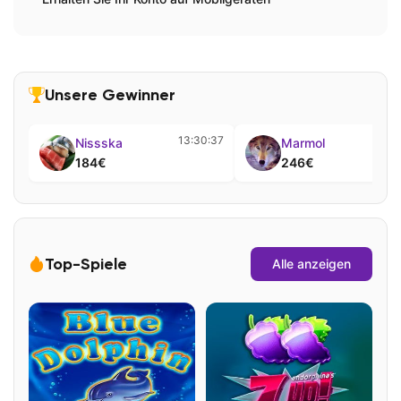
Spieler- und Datenschutz
Wichtige Schutzmechanismen vorhanden
So melden Sie sich beim Casiqo Casino an
Unsere Gewinner
13:30:37
13
Nissska
Marmol
184€
246€
Top-Spiele
Alle anzeigen