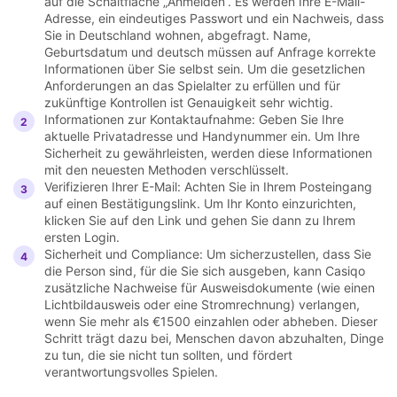
auf die Schaltfläche „Anmelden“. Es werden Ihre E-Mail-
Adresse, ein eindeutiges Passwort und ein Nachweis, dass
Sie in Deutschland wohnen, abgefragt. Name,
Geburtsdatum und deutsch müssen auf Anfrage korrekte
Informationen über Sie selbst sein. Um die gesetzlichen
Anforderungen an das Spielalter zu erfüllen und für
zukünftige Kontrollen ist Genauigkeit sehr wichtig.
Informationen zur Kontaktaufnahme: Geben Sie Ihre
aktuelle Privatadresse und Handynummer ein. Um Ihre
Sicherheit zu gewährleisten, werden diese Informationen
mit den neuesten Methoden verschlüsselt.
Verifizieren Ihrer E-Mail: Achten Sie in Ihrem Posteingang
auf einen Bestätigungslink. Um Ihr Konto einzurichten,
klicken Sie auf den Link und gehen Sie dann zu Ihrem
ersten Login.
Sicherheit und Compliance: Um sicherzustellen, dass Sie
die Person sind, für die Sie sich ausgeben, kann Casiqo
zusätzliche Nachweise für Ausweisdokumente (wie einen
Lichtbildausweis oder eine Stromrechnung) verlangen,
wenn Sie mehr als €1500 einzahlen oder abheben. Dieser
Schritt trägt dazu bei, Menschen davon abzuhalten, Dinge
zu tun, die sie nicht tun sollten, und fördert
verantwortungsvolles Spielen.