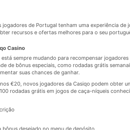
os jogadores de Portugal tenham uma experiência de 
bter recursos e ofertas melhores para o seu portugu
iqo Casino
 está sempre mudando para recompensar jogadores n
ade de bônus especiais, como rodadas grátis semana
umentar suas chances de ganhar.
enos €20, novos jogadores da Casiqo podem obter u
100 rodadas grátis em jogos de caça-níqueis conhec
crição
o bônus desejado no menu de depósito