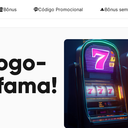
Bônus
Código Promocional
Bônus sem
jogo-
fama!