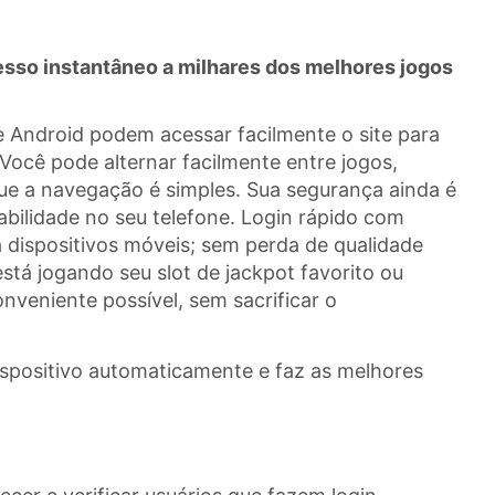
esso instantâneo a milhares dos melhores jogos
 Android podem acessar facilmente o site para
Você pode alternar facilmente entre jogos,
ue a navegação é simples. Sua segurança ainda é
bilidade no seu telefone. Login rápido com
 dispositivos móveis; sem perda de qualidade
stá jogando seu slot de jackpot favorito ou
nveniente possível, sem sacrificar o
ispositivo automaticamente e faz as melhores