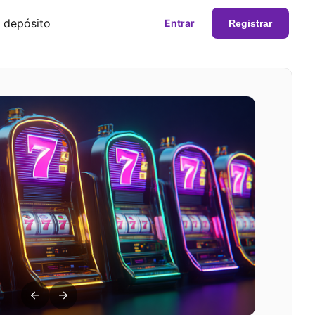
 depósito
Entrar
Registrar