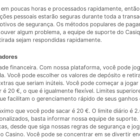
s em poucas horas e processados rapidamente, então
ções pessoais estarão seguras durante toda a transa
 motivos de segurança. Os métodos populares de paga
houver algum problema, a equipe de suporte do Casiqo
etirada sejam respondidas rapidamente.
gadores
dade financeira. Com nossa plataforma, você pode jo
. Você pode escolher os valores de depósito e reti
extras que seriam inúteis. Você pode começar a joga
é 20 €, o que é igualmente flexível. Limites superio
e facilitam o gerenciamento rápido de seus ganhos e
mo que você pode sacar é 20 €. O limite diário é 2.0
rsonalizados, basta informar nossa equipe de suporte
as, desde que siga nossas regras de segurança e jog
o Casino. Você pode se concentrar em se divertir en