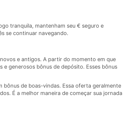
jogo tranquila, mantenham seu € seguro e
ês se continuar navegando.
ovos e antigos. A partir do momento em que
is e generosos bônus de depósito. Esses bônus
m bônus de boas-vindas. Essa oferta geralmente
idos. É a melhor maneira de começar sua jornada