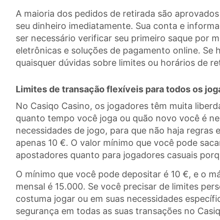
A maioria dos pedidos de retirada são aprovado
seu dinheiro imediatamente. Sua conta e informa
ser necessário verificar seu primeiro saque por
eletrônicas e soluções de pagamento online. Se 
quaisquer dúvidas sobre limites ou horários de r
Limites de transação flexíveis para todos os jo
No Casiqo Casino, os jogadores têm muita liber
quanto tempo você joga ou quão novo você é nela
necessidades de jogo, para que não haja regras 
apenas 10 €. O valor mínimo que você pode sacar 
apostadores quanto para jogadores casuais porqu
O mínimo que você pode depositar é 10 €, e o máxi
mensal é 15.000. Se você precisar de limites pe
costuma jogar ou em suas necessidades específic
segurança em todas as suas transações no Casiq