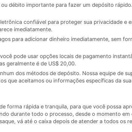
 ou débito importante para fazer um depósito rápid
letrônica confiável para proteger sua privacidade e 
arece imediatamente.
gos para adicionar dinheiro imediatamente, sem for
você pode usar opções locais de pagamento instantâ
as geralmente é de US$ 20,00.
enhum dos métodos de depósito. Nossa equipe de sup
os que aceitamos ou informações específicas da sua
e forma rápida e tranquila, para que você possa apro
ando durante todo o processo, desde o momento em
aque, vá até o caixa depois de atender a todos os re