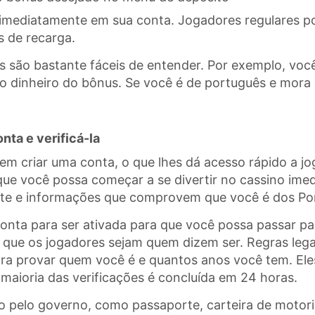
s imediatamente em sua conta. Jogadores regulares 
 de recarga.
 são bastante fáceis de entender. Por exemplo, voc
 dinheiro do bônus. Se você é de português e mora e
nta e verificá-la
m criar uma conta, o que lhes dá acesso rápido a jo
que você possa começar a se divertir no cassino imed
rte e informações que comprovem que você é dos Por
onta para ser ativada para que você possa passar pa
r que os jogadores sejam quem dizem ser. Regras le
ra provar quem você é e quantos anos você tem. Ele
 maioria das verificações é concluída em 24 horas.
o pelo governo, como passaporte, carteira de motor